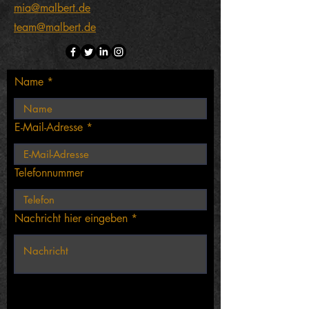
mia@malbert.de
team@malbert.de
Name
E-Mail-Adresse
Telefonnummer
Nachricht hier eingeben
info@institutmalbert.com