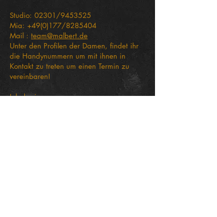
​Studio: 02301/9453525
Mia: +49(0)177/8285404
Mail :
team@malbert.de
Unter den Profilen der Damen, findet ihr
die Handynummern um mit ihnen in
Kontakt zu treten um einen Termin zu
vereinbaren!
Inhaberin:
Malbert
Chaussee 142
59439 Holzwickede
NRW
Keine EC Zahlungen möglich !!!
Die Damen sind selbständig tätig und
bieten ihre Leistungen auf eigene