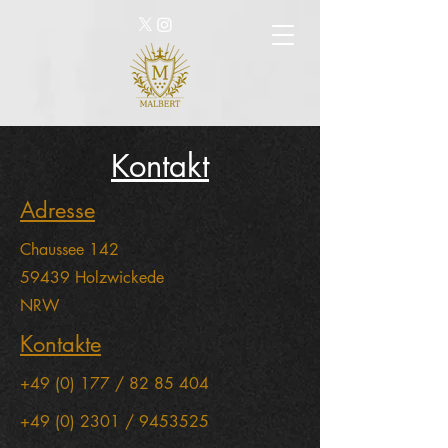
Kontakt
Adresse
Chaussee 142
59439 Holzwickede
NRW
Kontakte
+49 (0) 177 /
82 85 404
+49 (0) 2301
/
9453525