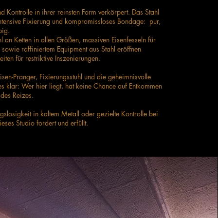
d Kontrolle in ihrer reinsten Form verkörpert. Das Stahl
r intensive Fixierung und kompromissloses Bondage: pur,
big.
 an Ketten in allen Größen, massiven Eisenfesseln für
sowie raffiniertem Equipment aus Stahl eröffnen
ten für restriktive Inszenierungen.
Eisen-Pranger, Fixierungsstuhl und die geheimnisvolle
 klar: Wer hier liegt, hat keine Chance auf Entkommen
 des Reizes.
losigkeit in kaltem Metall oder gezielte Kontrolle bei
ieses Studio fordert und erfüllt.