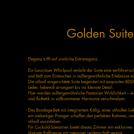
Golden Suite
Eleganz trifft auf sinnliche Extravaganz.
Ein luxuriöser Whirlpool verleiht der Suite eine verführeri
und lädt zum Eintauchen in außergewöhnliche Erlebnisse ei
Die stilvoll eingerichtete Suite begeistert mit exquisiten 
Leder, liebevoll arrangiert bis ins kleinste Detail.
Hier werden außergewöhnliche Fantasien Wirklichkeit – ei
und Ästhetik in vollkommener Harmonie verschmelzen.
Das Bondage-Bett mit integriertem Käfig, einer stilvollen L
ein vielseitiger Pranger schaffen den perfekten Rahmen, u
stilvoll auszuleben.
Für Cuckold-Szenarien bietet dieses Zimmer ein exklusives
diskrete Raffinesse mit intensiver Leidenschaft vereint.