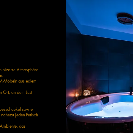
sch-bizarre Atmosphäre
n.
BDSM-Möbeln aus edlem
n Ort, an dem Lust
iebesschaukel sowie
m nahezu jeden Fetisch
 Ambiente, das